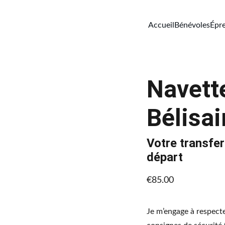
Accueil
Bénévoles
Épr
Navette
Bélisai
Votre transfer
départ
€85.00
Je m’engage à respecte