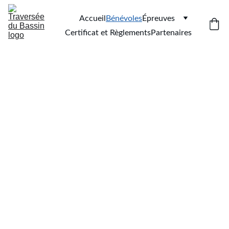
Accueil
Bénévoles
Épreuves
Certificat et Règlements
Partenaires
Rejoindre les Sauveteurs 
Bénévoles de la TDB
Vivre de l’intérieur un 
événement unique
Être bénévole pour la 
Traversée du Bassin, c’est 
s’impliquer dans une 
manifestation sportive majeure 
du territoire. Chaque bénévole 
contribue activement à la 