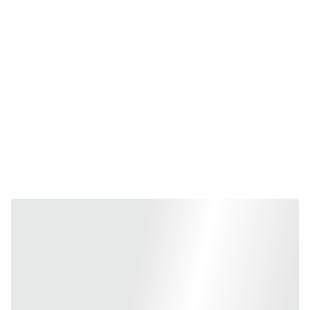
près de 
250 personnes
 sur le Bassin. Ce 
chiffre illustre l’engagement quotidien de 
ces volontaires prêts à porter secours à tout 
moment.
Pour soutenir cette mission vitale, 
un 
chèque est reversé à la SNSM, et chacun 
peut 
également effectuer un 
don libre
. Ces 
contributions financent l’entretien des 
bateaux, la formation des sauveteurs et 
garantissent que la station reste pleinement 
opérationnelle.