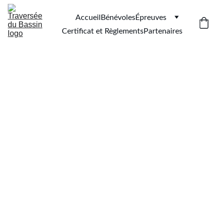
Accueil
Bénévoles
Épreuves
Certificat et Règlements
Partenaires
La Traversée 
"L'Odysée"
Bientôt disponible